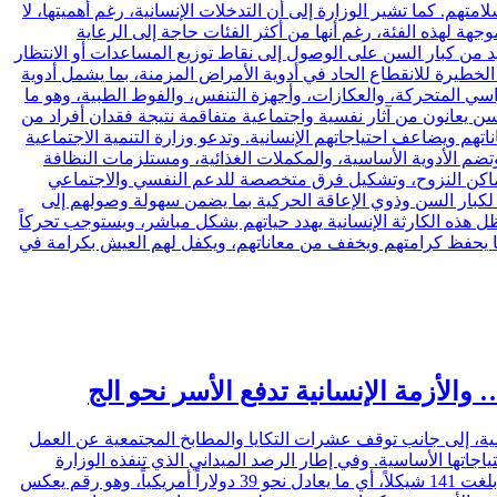
م. كما تشير الوزارة إلى أن التدخلات الإنسانية، رغم أهميتها، لا
جهة لهذه الفئة، رغم أنها من أكثر الفئات حاجة إلى الرعاية
يد من كبار السن على الوصول إلى نقاط توزيع المساعدات أو الانتظار
لخطيرة للانقطاع الحاد في أدوية الأمراض المزمنة، بما يشمل أدوية
ي المتحركة، والعكازات، وأجهزة التنفس، والفوط الطبية، وهو ما
لسن يعانون من آثار نفسية واجتماعية متفاقمة نتيجة فقدان أفراد من
م ويضاعف احتياجاتهم الإنسانية. وتدعو وزارة التنمية الاجتماعية
تضم الأدوية الأساسية، والمكملات الغذائية، ومستلزمات النظافة
ل أماكن النزوح، وتشكيل فرق متخصصة للدعم النفسي والاجتماعي
ية لكبار السن وذوي الإعاقة الحركية بما يضمن سهولة وصولهم إلى
ل هذه الكارثة الإنسانية يهدد حياتهم بشكل مباشر، ويستوجب تحركاً
بما يحفظ كرامتهم ويخفف من معاناتهم، ويكفل لهم العيش بكرامة في
سية، إلى جانب توقف عشرات التكايا والمطابخ المجتمعية عن العمل
اجاتها الأساسية. وفي إطار الرصد الميداني الذي تنفذه الوزارة
بشكل مستمر، أظهرت البيانات الموثقة في أسواق شمال قطاع غزة أن تكلفة إعداد وجبة طعام واحدة بسيطة لعائلة مكونة من خمسة أفراد بلغت 141 شيكلاً، أي ما يعادل نحو 39 دولاراً أمريكياً، وهو رقم يعكس