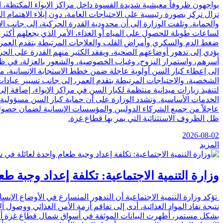
يواجهون ظروفاً معيشية شديدة القسوة داخل مراكز الإيواء المكتظة، ال
تزال تركز بصورة رئيسية على الاحتياجات العامة، دون إيلاء الاهتمام ا
والحماية. وتلفت الوزارة إلى أن محدودية القدرة الحركية، إلى جانب ا
لساعات طويلة للحصول على المياه أو الغذاء، الأمر الذي يجعلهم أكثر 
ضغط الدم والسكري وأمراض القلب والعلاجات المرتبطة بتقدم العمر، 
يؤدي إلى تدهور أوضاعهم الصحية، ويفقد الكثير منهم القدرة على الحركة
أسرهم، واستمرار النزوح، وغياب الخصوصية، والشعور بالعزلة، في ظل م
إلى إعطاء كبار السن أولوية عاجلة ضمن خطط الاستجابة الإنسانية، من
الشخصية، والاحتياجات المرتبطة بتقدم العمر، إلى جانب تسيير عيادا
لتنفيذ زيارات ميدانية منتظمة لكبار السن في مراكز الإيواء، إضافة إ
الخدمات الأساسية. وتشدد الوزارة على أن حماية كبار السن مسؤولية إن
عاجلاً من جميع الشركاء الدوليين والمؤسسات الإنسانية لضمان حصوله
ظل الظروف الاستثنائية التي يمر بها قطاع غزة.
2026-08-02
المزيد
وزارة التنمية الاجتماعية: تكلفة إعداد وجبة طعام واحدة لعائلة في شمال غز
تؤكد وزارة التنمية الاجتماعية أن التدهور المتسارع في الأوضاع الإ
نتيجة نفاد المواد الغذائية، أدى إلى تفاقم أزمة الأمن الغذائي ووصول