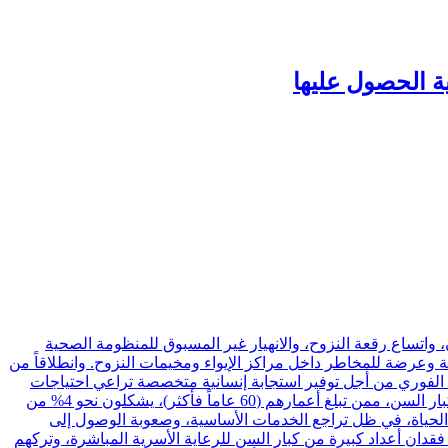
ية الحصول عليها
ن، واتساع رقعة النزوح، والانهيار غير المسبوق للمنظومة الصحية
 وعرضة للمخاطر داخل مراكز الإيواء ومخيمات النزوح. وانطلاقاً من
تحرك الفوري من أجل توفير استجابة إنسانية متخصصة تراعي احتياجات
كبار السن، وتضمن حصولهم على الخدمات الأساسية والرعاية الصحية والاجتماعية التي تحفظ كرامتهم وحقهم في الحياة. وتؤكد الوزارة أن كبار السن، ممن تبلغ أعمارهم (60 عاماً فأكثر)، يشكلون نحو 4% من
 من مقومات الحياة، في ظل تراجع الخدمات الأساسية، وصعوبة الوصول إلى
فقدان أعداد كبيرة من كبار السن للرعاية الأسرية المباشرة، وتركهم