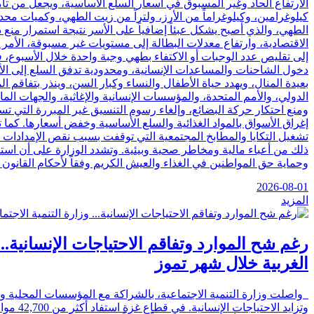
الارتفاع الحاد وغير المسبوق في أسعار السلع الأساسية، ويجعل من تأم
كيلوغرامين، وكيلوغراماً من الأرز، ولتراً من زيت الطهي، وكميات م
الطهي، والذي أصبح يشكل عبئاً إضافياً على الأسر نتيجة استمرار منع
إلى تقليص عدد الوجبات أو الاكتفاء بطهي وجبة واحدة خلال الأسبوع، في
دخول الشاحنات والمساعدات الإنسانية، ومحدودية تدفق السلع إلى ال
بعيدة المنال، ويهدد حياة الأطفال والنساء وكبار السن، وينذر بتفاقم ا
الدولي، والأمم المتحدة، والمؤسسات الإنسانية والإغاثية، والجهات ا
ومنع احتكار حركة البضائع، وإلغاء رسوم التنسيق غير المبررة التي تس
إغراق الأسواق بالمواد الغذائية والسلع الأساسية وخفض أسعارها. كما
تشغيل التكايا والمطابخ المجتمعية التي توقفت بسبب نقص الإمدادات 
ذلك من أعباء مالية ومخاطر صحية وبيئية. وتشدد الوزارة على أن استمرا
وحماية حق المواطنين في الغذاء والعيش الكريم وفقاً لأحكام القانون ا
2026-08-01
المزيد
رغم شح الموارد وتفاقم الاحتياجات الإنسانية..
الغربية خلال شهر تموز
واصلت وزارة التنمية الاجتماعية، بالشراكة مع المؤسسات المحلية وال
وتزايد