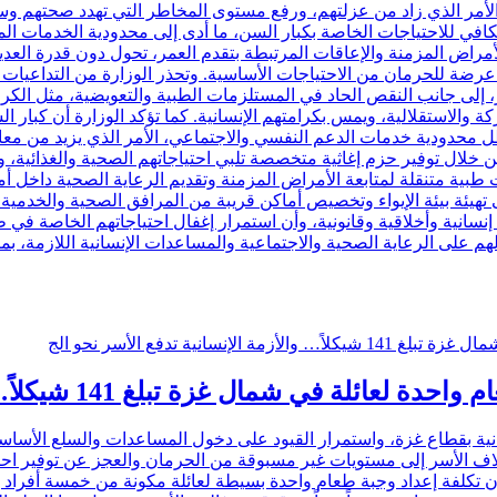
أمر الذي زاد من عزلتهم، ورفع مستوى المخاطر التي تهدد صحتهم وسلامته
لكافي للاحتياجات الخاصة بكبار السن، ما أدى إلى محدودية الخدمات المو
لأمراض المزمنة والإعاقات المرتبطة بتقدم العمر، تحول دون قدرة العد
عرضة للحرمان من الاحتياجات الأساسية. وتحذر الوزارة من التداعيات ا
إلى جانب النقص الحاد في المستلزمات الطبية والتعويضية، مثل الكراس
 والاستقلالية، ويمس بكرامتهم الإنسانية. كما تؤكد الوزارة أن كبار ا
حدودية خدمات الدعم النفسي والاجتماعي، الأمر الذي يزيد من معاناته
 خلال توفير حزم إغاثية متخصصة تلبي احتياجاتهم الصحية والغذائية، و
ت طبية متنقلة لمتابعة الأمراض المزمنة وتقديم الرعاية الصحية داخ
لى تهيئة بيئة الإيواء وتخصيص أماكن قريبة من المرافق الصحية والخدم
سانية وأخلاقية وقانونية، وأن استمرار إغفال احتياجاتهم الخاصة في ظ
م على الرعاية الصحية والاجتماعية والمساعدات الإنسانية اللازمة، 
ة تبلغ 141 شيكلاً… والأزمة الإنسانية تدفع الأسر نحو الج
نسانية بقطاع غزة، واستمرار القيود على دخول المساعدات والسلع الأسا
 آلاف الأسر إلى مستويات غير مسبوقة من الحرمان والعجز عن توفير احتي