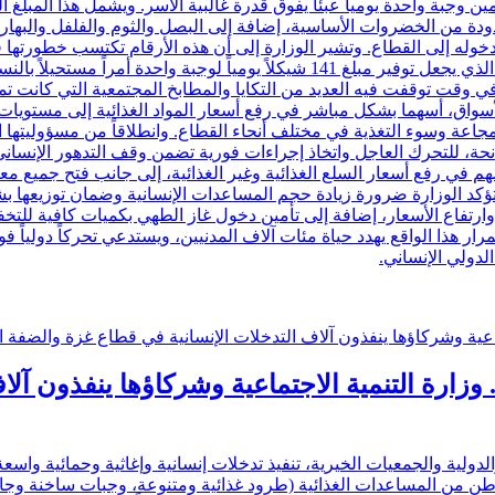
ين وجبة واحدة يومياً عبئاً يفوق قدرة غالبية الأسر. ويشمل هذا المبل
حدودة من الخضروات الأساسية، إضافة إلى البصل والثوم والفلفل والبه
 دخوله إلى القطاع. وتشير الوزارة إلى أن هذه الأرقام تكتسب خطورتها
 وقت توقفت فيه العديد من التكايا والمطابخ المجتمعية التي كانت تمثل 
أسواق، أسهما بشكل مباشر في رفع أسعار المواد الغذائية إلى مستويا
لمجاعة وسوء التغذية في مختلف أنحاء القطاع. وانطلاقاً من مسؤوليتها الو
لمانحة، للتحرك العاجل واتخاذ إجراءات فورية تضمن وقف التدهور الإنس
هم في رفع أسعار السلع الغذائية وغير الغذائية، إلى جانب فتح جميع مع
 تؤكد الوزارة ضرورة زيادة حجم المساعدات الإنسانية وضمان توزيعها 
وارتفاع الأسعار، إضافة إلى تأمين دخول غاز الطهي بكميات كافية للت
ر هذا الواقع يهدد حياة مئات آلاف المدنيين، ويستدعي تحركاً دولياً فو
لدولي الإنساني.
. وزارة التنمية الاجتماعية وشركاؤها ينفذون آ
دولية والجمعيات الخيرية، تنفيذ تدخلات إنسانية وإغاثية وحمائية وا
 الاحتياجات الإنسانية. في قطاع غزة استفاد أكثر من 42,700 مواطن من المساعدات الغذائية (طرود غذ