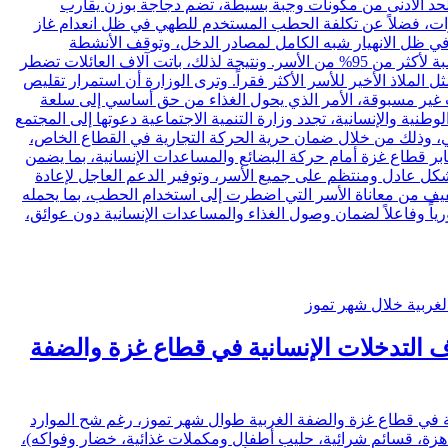
غ الحد الأدنى من مكونات وجبة بسيطة، تضم دجاجة بوزن يقارب
ارات، فضلاً عن تكلفة الحطب المستخدم للطهي في ظل انعدام غاز
 في ظل الانهيار شبه الكامل لمصادر الدخل، وتوقف الأنشطة
الاقتصادية، وارتفاع معدلات البطالة إلى مستويات غير مسبوقة، الأمر الذي يجعل توفير مبلغ 141 شيكلاً يومياً لوجبة واحدة أمراً مستحيلاً بالنسبة لأكثر من 95% من الأسر. ونتيجة لذلك، باتت آلاف العائلات تضطر
الملاذ الأخير للأسر الأكثر فقراً. وترى الوزارة أن استمرار تقليص
ت غير مسبوقة، الأمر الذي يحول الغذاء من حق أساسي إلى سلعة
طنية والإنسانية، تجدد وزارة التنمية الاجتماعية دعوتها إلى المجتمع
اني، وذلك من خلال ضمان حرية الحركة التجارية في القطاع الخاص،
ابر قطاع غزة أمام حركة البضائع والمساعدات الإنسانية، بما يضمن
بشكل عادل ومنتظم على جميع الأسر، وتوفير الدعم العاجل لإعادة
خفيف من معاناة الأسر التي اضطرت إلى استخدام الحطب، بما يحمله
رياً وفاعلاً لضمان وصول الغذاء والمساعدات الإنسانية دون عوائق،
لاف التدخلات الإنسانية في قطاع غزة والضفة
سعة في قطاع غزة والضفة الغربية طوال شهر تموز، رغم شح الموارد
ائية ومتنوعة، وجبات ساخنة وجاهزة، قسائم شرائية، حليب أطفال ومكملات غذائية، خضار وفواكه)،